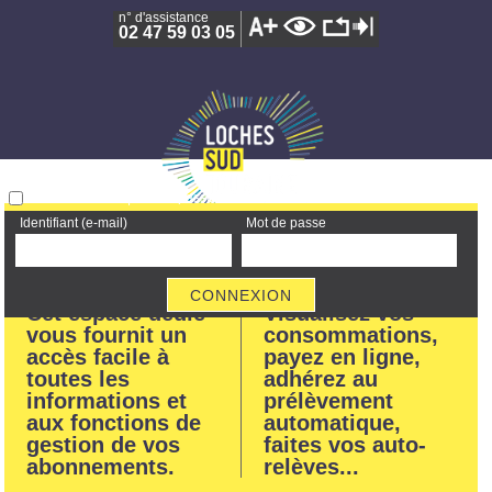
n° d'assistance
02 47 59 03 05
Rester connecté |
Mot de passe oublié !
identifiant (e-mail)
mot de passe
Portail en ligne
Cet espace dédié
Visualisez vos
vous fournit un
consommations,
accès facile à
payez en ligne,
toutes les
adhérez au
informations et
prélèvement
aux fonctions de
automatique,
gestion de vos
faites vos auto-
abonnements.
relèves...