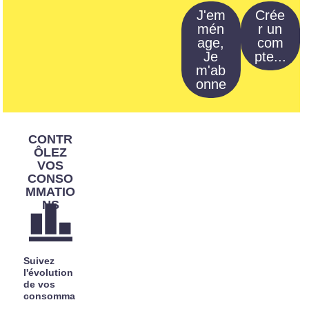
J'em
crée
mén
r un
age,
com
Je
pte...
m'ab
onne
CONTR
ÔLEZ
VOS
CONSO
MMATIO
NS
Suivez
l'évolution
de vos
consomma
tions,